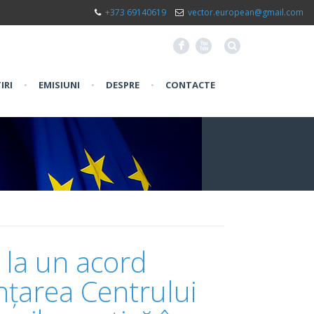
+373 69140619
vector.european@gmail.com
F
X
IRI
•
EMISIUNI
•
DESPRE
•
CONTACTE
s la un acord
ințarea Centrului