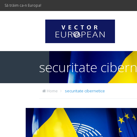
Să trăim ca-n Europa!
securitate cibern
Home
securitate cibernetice