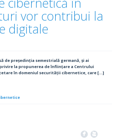
 cibernetică în
uri vor contribui la
e digitale
să de președinția semestrială germană, și ai
rivire la propunerea de înființare a Centrului
tare în domeniul securității cibernetice, care […]
ibernetice
F
X