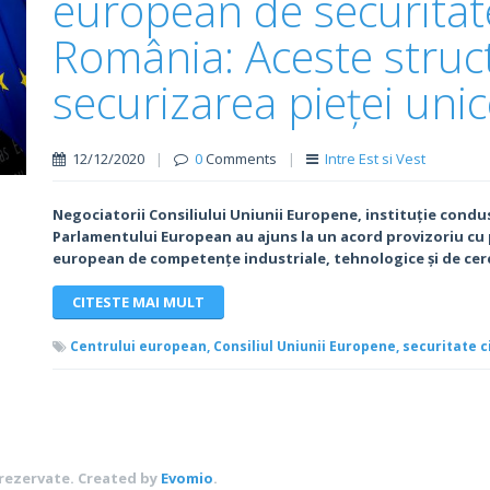
european de securitate
România: Aceste struct
securizarea pieței unic
12/12/2020
|
0
Comments
|
Intre Est si Vest
Negociatorii Consiliului Uniunii Europene, instituție condu
Parlamentului European au ajuns la un acord provizoriu cu p
european de competențe industriale, tehnologice și de cerce
CITESTE MAI MULT
Centrului european,
Consiliul Uniunii Europene,
securitate c
 rezervate.
Created by
Evomio
.