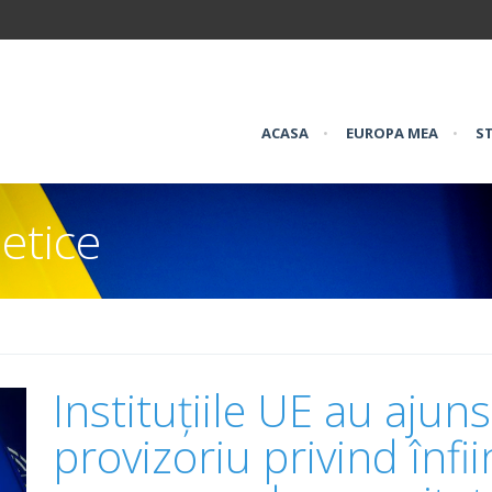
ACASA
•
EUROPA MEA
•
ST
etice
Instituțiile UE au ajun
provizoriu privind înfi