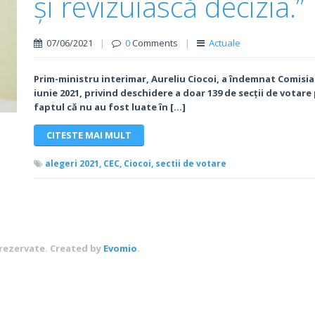
și revizuiască decizia.”
07/06/2021
|
0
Comments
|
Actuale
Prim-ministru interimar, Aureliu Ciocoi, a îndemnat Comisia E
iunie 2021, privind deschidere a doar 139 de secții de votar
faptul că nu au fost luate în […]
CITESTE MAI MULT
alegeri 2021,
CEC,
Ciocoi,
sectii de votare
 rezervate.
Created by
Evomio
.