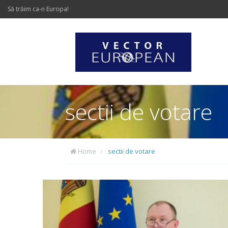
Să trăim ca-n Europa!
sectii de votare
Home
sectii de votare