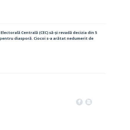
lectorală Centrală (CEC) să-și revadă decizia din 5
e pentru diasporă.
Ciocoi s-a arătat nedumerit de
F
X