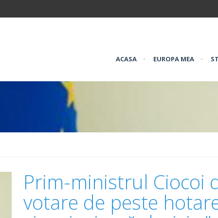
ACASA
•
EUROPA MEA
•
ST
Prim-ministrul Ciocoi d
votare de peste hotare