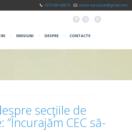
+373 69140619
vector.european@gmail.com
F
X
IRI
•
EMISIUNI
•
DESPRE
•
CONTACTE
espre secţiile de
: ”Încurajăm CEC să-