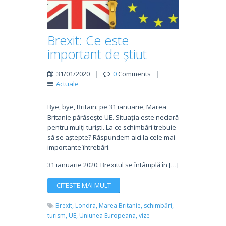
Brexit: Ce este
important de știut
31/01/2020
|
0
Comments
|
Actuale
Bye, bye, Britain: pe 31 ianuarie, Marea
Britanie părăsește UE. Situația este neclară
pentru mulți turiști. La ce schimbări trebuie
să se aștepte? Răspundem aici la cele mai
importante întrebări.
31 ianuarie 2020: Brexitul se întâmplă în […]
CITESTE MAI MULT
Brexit,
Londra,
Marea Britanie,
schimbări,
turism,
UE,
Uniunea Europeana,
vize