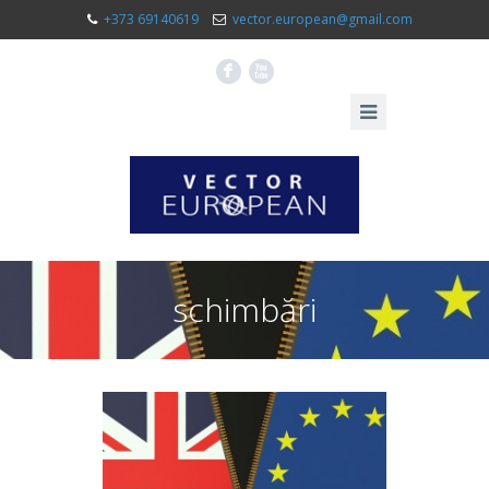
+373 69140619
vector.european@gmail.com
F
X
schimbări