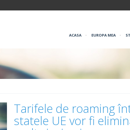
ACASA
•
EUROPA MEA
•
ST
Tarifele de roaming în
statele UE vor fi elimi