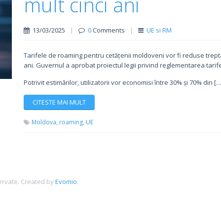
mult cinci ani
13/03/2025
|
0
Comments
|
UE si RM
Tarifele de roaming pentru cetățenii moldoveni vor fi reduse trepta
ani. Guvernul a aprobat proiectul legii privind reglementarea tari
Potrivit estimărilor, utilizatorii vor economisi între 30% și 70% din […
CITESTE MAI MULT
Moldova,
roaming,
UE
ervate.
Created by
Evomio
.