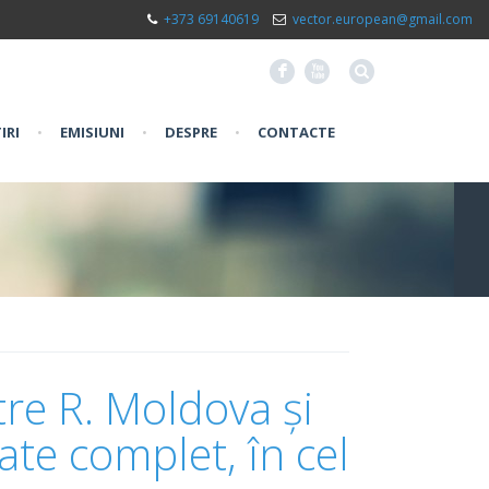
+373 69140619
vector.european@gmail.com
F
X
IRI
•
EMISIUNI
•
DESPRE
•
CONTACTE
tre R. Moldova și
nate complet, în cel