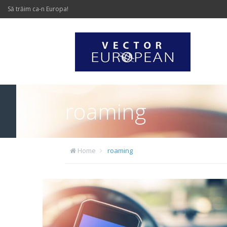
Să trăim ca-n Europa!
roaming
Home
roaming