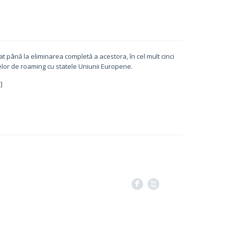
t până la eliminarea completă a acestora, în cel mult cinci
felor de roaming cu statele Uniunii Europene.
]
F
X