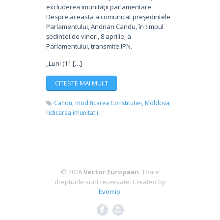
excluderea imunităţii parlamentare.
Despre aceasta a comunicat preşedintele
Parlamentului, Andrian Candu, în timpul
şedinţei de vineri, 8 aprilie, a
Parlamentului, transmite IPN.
„Luni (11 […]
CITESTE MAI MULT
Candu,
modificarea Constitutiei,
Moldova,
ridicarea imunitatii
© 2026
Vector European
. Toate
drepturile sunt rezervate.
Created by
Evomio
.
F
X