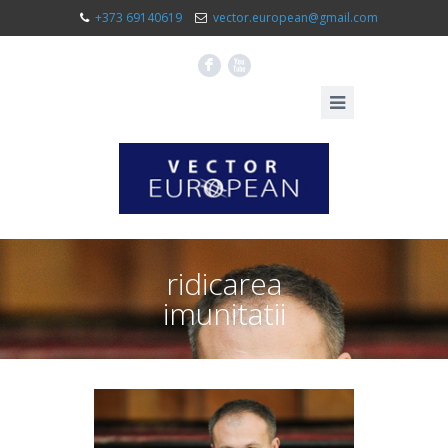
+373 69140619
vector.european@gmail.com
F
X
ridicarea
imunitatii