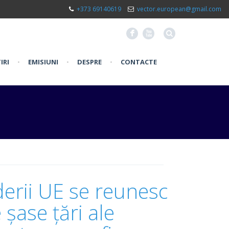
+373 69140619
vector.european@gmail.com
F
X
IRI
•
EMISIUNI
•
DESPRE
•
CONTACTE
derii UE se reunesc
 șase țări ale