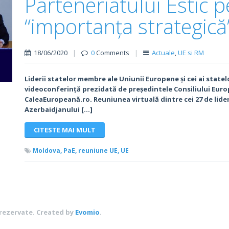
Parteneriatului Estic 
“importanța strategică
18/06/2020
|
0
Comments
|
Actuale
,
UE si RM
Liderii statelor membre ale Uniunii Europene și cei ai statelo
videoconferință prezidată de președintele Consiliului Eur
CaleaEuropeană.ro. Reuniunea virtuală dintre cei 27 de lideri 
Azerbaidjanului […]
CITESTE MAI MULT
Moldova,
PaE,
reuniune UE,
UE
 rezervate.
Created by
Evomio
.