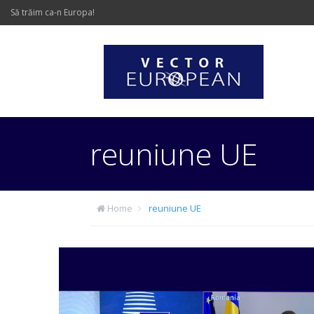
Să trăim ca-n Europa!
reuniune UE
Home
reuniune UE