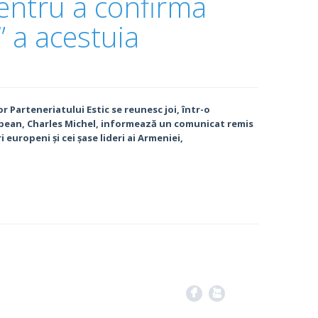
pentru a confirma
” a acestuia
r Parteneriatului Estic se reunesc joi, într-o
opean, Charles Michel, informează un comunicat remis
europeni și cei șase lideri ai Armeniei,
F
X