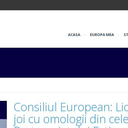
ACASA
•
EUROPA MEA
•
ST
Consiliul European: Li
joi cu omologii din cele