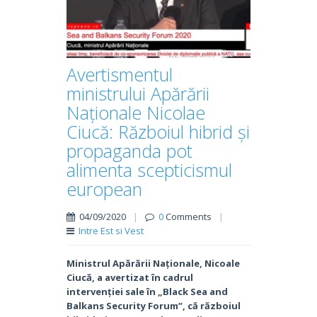
Avertismentul
ministrului Apărării
Naționale Nicolae
Ciucă: Războiul hibrid și
propaganda pot
alimenta scepticismul
european
04/09/2020
|
0
Comments
|
Intre Est si Vest
Ministrul Apărării Naționale, Nicoale
Ciucă, a avertizat în cadrul
intervenției sale în „Black Sea and
Balkans Security Forum”, că războiul