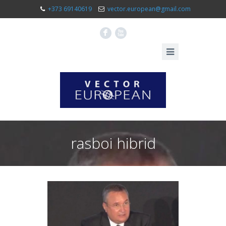
+373 69140619
vector.european@gmail.com
F
X
rasboi hibrid