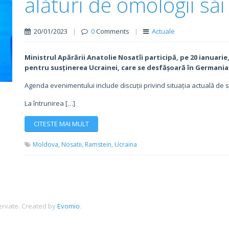
alături de omologii săi
20/01/2023
|
0
Comments
|
Actuale
Ministrul Apărării Anatolie Nosatîi participă, pe 20 ianuar
pentru susținerea Ucrainei, care se desfășoară în Germania
Agenda evenimentului include discuții privind situația actuală de s
La întrunirea […]
CITESTE MAI MULT
Moldova,
Nosatii,
Ramstein,
Ucraina
ervate.
Created by
Evomio
.