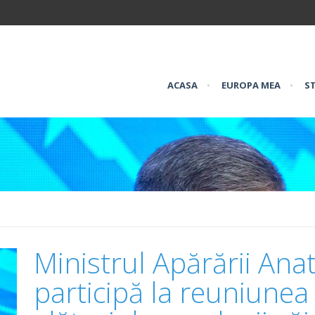
ACASA
•
EUROPA MEA
•
ST
Ministrul Apărării Anat
participă la reuniunea