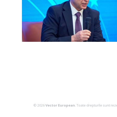
© 2026
Vector European
. Toate drepturile sunt rez