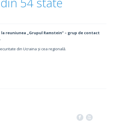
 din 54 state
ie, la reuniunea „Grupul Ramstein” – grup de contact
.
ecuritate din Ucraina și cea regională.
F
X