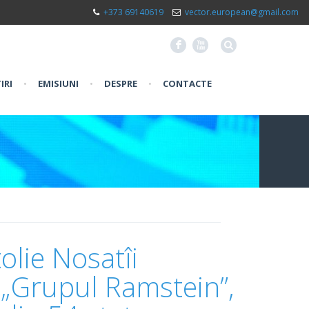
+373 69140619
vector.european@gmail.com
F
X
IRI
•
EMISIUNI
•
DESPRE
•
CONTACTE
olie Nosatîi
 „Grupul Ramstein”,