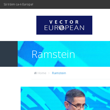
Să trăim ca-n Europa!
Ramstein
Home
Ramstein