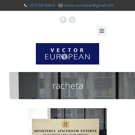
+373 69140619
vector.european@gmail.com
F
X
racheta