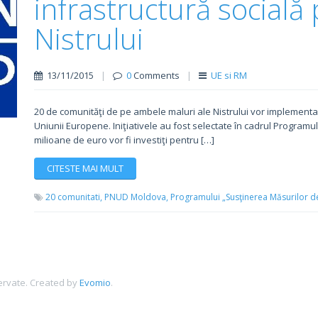
infrastructură socială
Nistrului
13/11/2015
|
0
Comments
|
UE si RM
20 de comunităţi de pe ambele maluri ale Nistrului vor implementa pr
Uniunii Europene. Iniţiativele au fost selectate în cadrul Programu
milioane de euro vor fi investiţi pentru […]
CITESTE MAI MULT
20 comunitati,
PNUD Moldova,
Programului „Susţinerea Măsurilor d
ervate.
Created by
Evomio
.