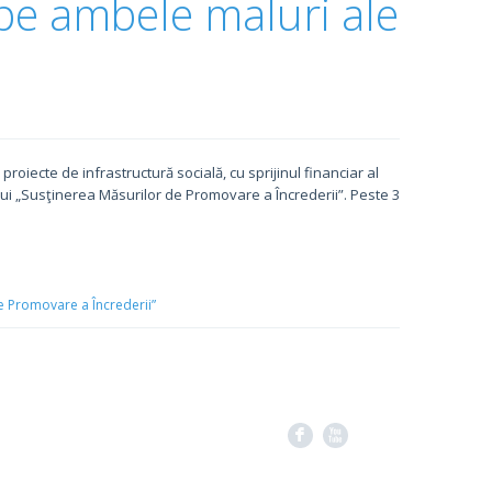
 pe ambele maluri ale
oiecte de infrastructură socială, cu sprijinul financiar al
lui „Susţinerea Măsurilor de Promovare a Încrederii”. Peste 3
e Promovare a Încrederii”
F
X