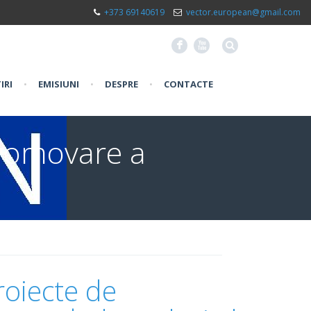
+373 69140619
vector.european@gmail.com
F
X
IRI
•
EMISIUNI
•
DESPRE
•
CONTACTE
Promovare a
roiecte de