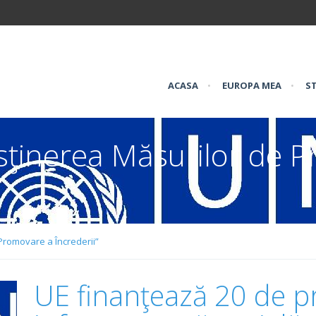
ACASA
•
EUROPA MEA
•
ST
sţinerea Măsurilor de 
Promovare a Încrederii”
UE finanţează 20 de p