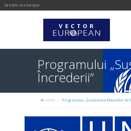
Să trăim ca-n Europa!
Programului „Su
Încrederii”
Home
Programului „Susţinerea Măsurilor de 