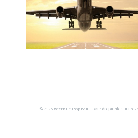
© 2026
Vector European
. Toate drepturile sunt rez