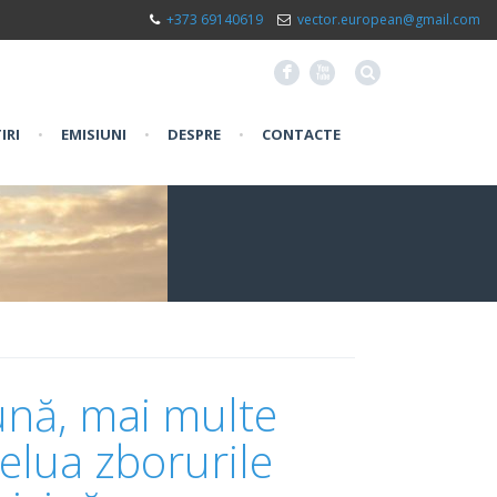
+373 69140619
vector.european@gmail.com
F
X
IRI
•
EMISIUNI
•
DESPRE
•
CONTACTE
ună, mai multe
elua zborurile