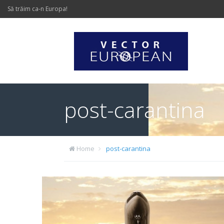
Să trăim ca-n Europa!
post-carantina
Home
post-carantina