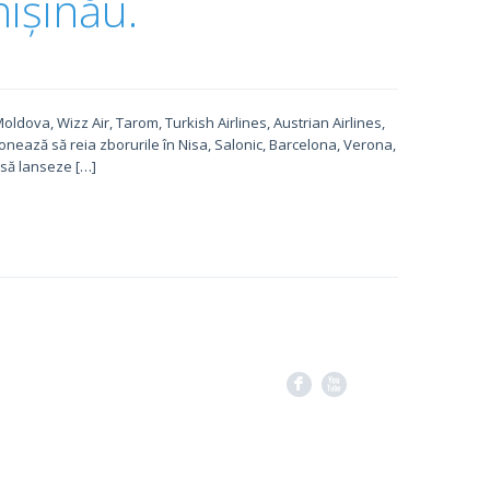
ișinău.
dova, Wizz Air, Tarom, Turkish Airlines, Austrian Airlines,
ționează să reia zborurile în Nisa, Salonic, Barcelona, Verona,
 să lanseze […]
F
X