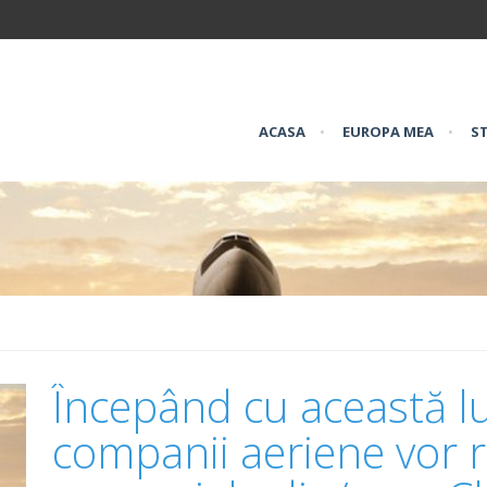
ACASA
•
EUROPA MEA
•
ST
Începând cu această l
companii aeriene vor r