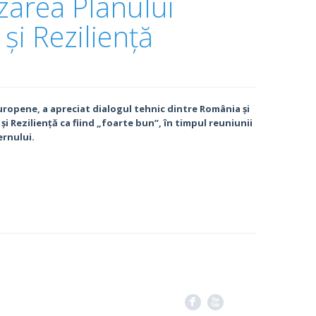
izarea Planului
și Reziliență
uropene, a apreciat dialogul tehnic dintre România și
i Reziliență ca fiind „foarte bun”, în timpul reuniunii
ernului.
F
X