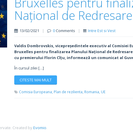
Bruxelles pentru final
Național de Redresare 
13/02/2021
|
0
Comments
|
Intre Est si Vest
Valdis Dombrovskis, vicepreședintele executiv al Comisiei E
Bruxelles pentru finalizarea Planului Național de Redresare ș
cu premierului Florin Cîțu, informează un comunicat al Guv
În cursul zilei […]
CITESTE MAI MULT
Comisia Europeana,
Plan de rezilienta,
Romania,
UE
ervate.
Created by
Evomio
.