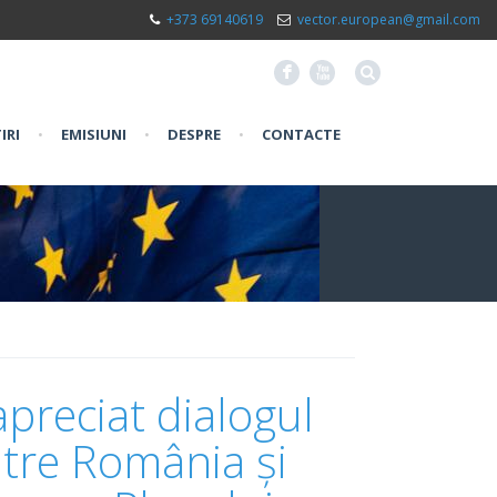
+373 69140619
vector.european@gmail.com
F
X
IRI
•
EMISIUNI
•
DESPRE
•
CONTACTE
preciat dialogul
ntre România și