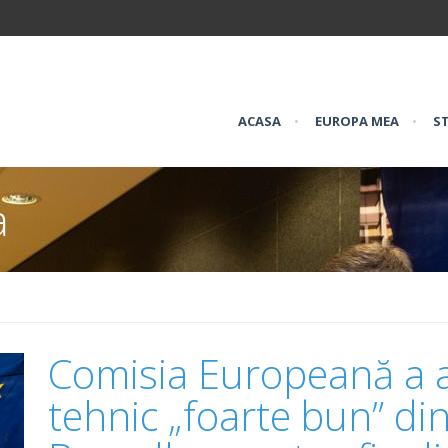
ACASA
•
EUROPA MEA
•
ST
a
Comisia Europeană a a
tehnic „foarte bun” di