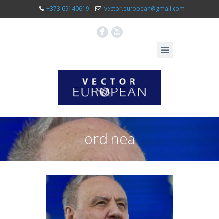
+373 69140619
vector.european@gmail.com
F
X
ordinea