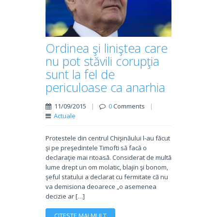
Ordinea şi liniştea care
nu pot stăvili corupţia
sunt la fel de
periculoase ca anarhia
11/09/2015
|
0
Comments
|
Actuale
Protestele din centrul Chişinăului l-au făcut
şi pe preşedintele Timofti să facă o
declaraţie mai ritoasă. Considerat de multă
lume drept un om molatic, blajin şi bonom,
şeful statului a declarat cu fermitate că nu
va demisiona deoarece „o asemenea
decizie ar […]
CITESTE MAI MULT