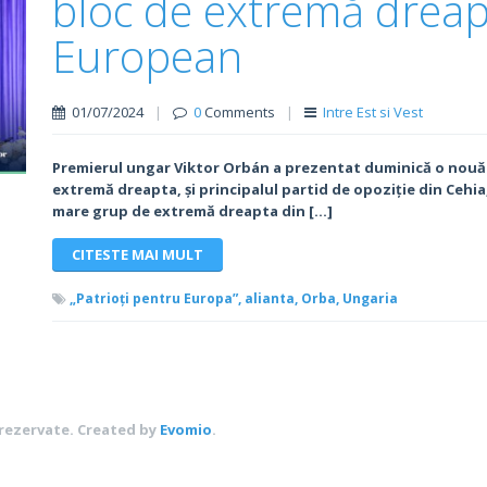
bloc de extremă dreap
European
01/07/2024
|
0
Comments
|
Intre Est si Vest
Premierul ungar Viktor Orbán a prezentat duminică o nouă al
extremă dreapta, și principalul partid de opoziție din Cehia,
mare grup de extremă dreapta din […]
CITESTE MAI MULT
„Patrioți pentru Europa”,
alianta,
Orba,
Ungaria
 rezervate.
Created by
Evomio
.