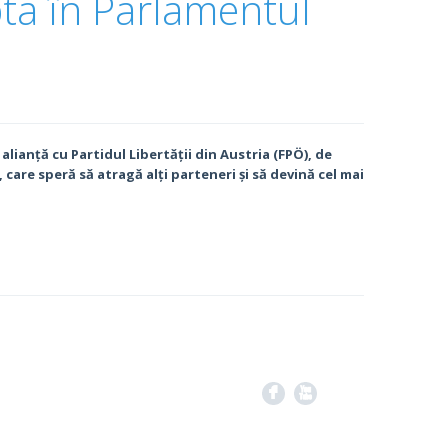
ta în Parlamentul
ianță cu Partidul Libertății din Austria (FPÖ), de
 care speră să atragă alți parteneri și să devină cel mai
F
X