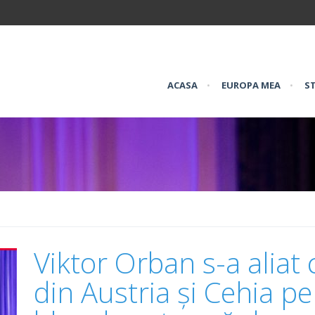
ACASA
•
EUROPA MEA
•
ST
Viktor Orban s-a aliat c
din Austria și Cehia p