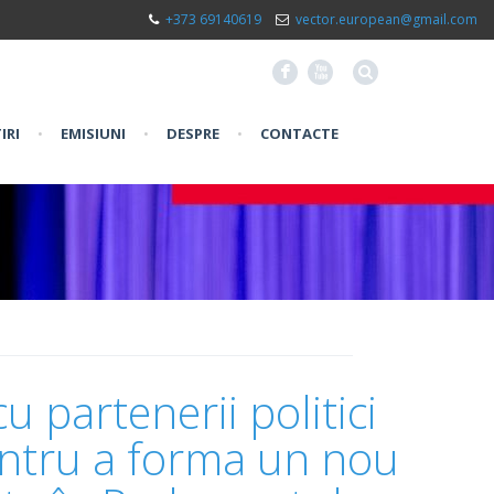
+373 69140619
vector.european@gmail.com
F
X
IRI
•
EMISIUNI
•
DESPRE
•
CONTACTE
u partenerii politici
entru a forma un nou