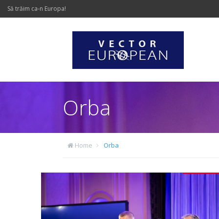
Să trăim ca-n Europa!
Orba
Home
Orba