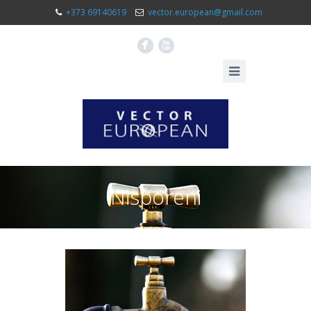
+373 69140619
vector.european@gmail.com
F
X
Nisporeni