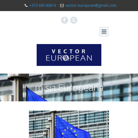
+373 69140619
vector.european@gmail.com
F
X
misia Europeana