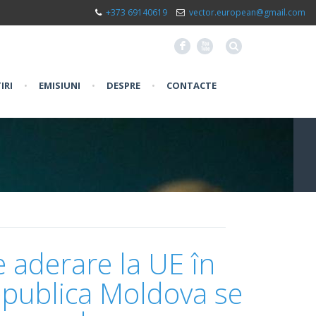
+373 69140619
vector.european@gmail.com
F
X
IRI
•
EMISIUNI
•
DESPRE
•
CONTACTE
 aderare la UE în
epublica Moldova se