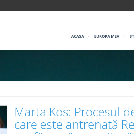
ACASA
•
EUROPA MEA
•
ST
Marta Kos: Procesul de
care este antrenată R