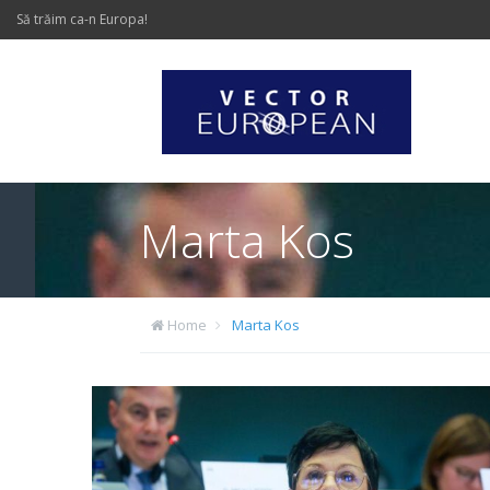
Să trăim ca-n Europa!
Marta Kos
Home
Marta Kos