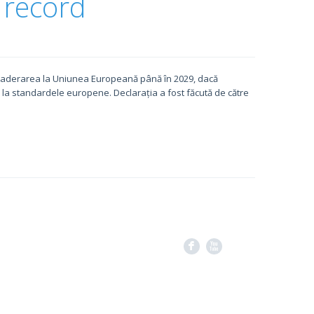
 record
d aderarea la Uniunea Europeană până în 2029, dacă
re la standardele europene. Declarația a fost făcută de către
F
X