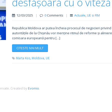
desfășoară cu o viteză
12/03/2025
|
0
Comments
|
Actuale
,
UE si RM
Republica Moldova ar putea încheia procesul de negocieri privin
autoritățile de la Chișinău vor menține ritmul de reforme și alinie
comisara europeană pentru […]
CITESTE MAI MULT
Marta Kos,
Moldova,
UE
ervate.
Created by
Evomio
.