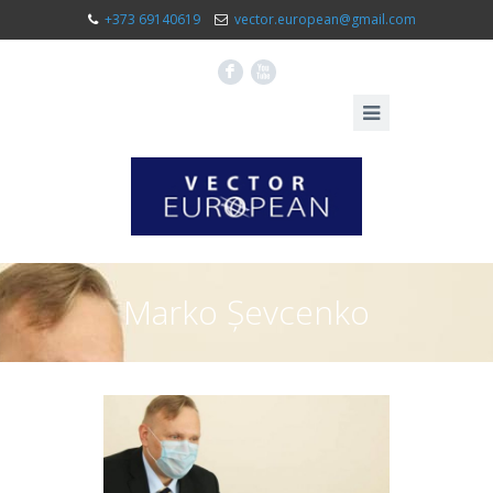
+373 69140619
vector.european@gmail.com
F
X
Marko Șevcenko