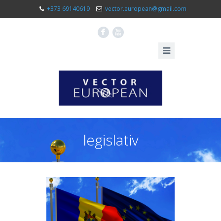
+373 69140619
vector.european@gmail.com
F
X
legislativ