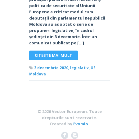
politica de securitate al Uniunii
Europene a criticat modul cum
deputații din parlamentul Republicii
Moldova au adoptat o serie de
propuneri legislative, în cadrul
ședinței din 3 decembrie. Într-un
comunicat publicat pe […]
CITESTE MAI MULT
3 decembrie 2020,
legislativ,
UE
Moldova
© 2026
Vector European
. Toate
drepturile sunt rezervate.
Created by
Evomio
.
F
X