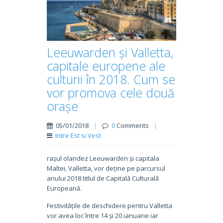
Leeuwarden și Valletta,
capitale europene ale
culturii în 2018. Cum se
vor promova cele două
orașe
05/01/2018
|
0
Comments
|
Intre Est si Vest
rașul olandez Leeuwarden și capitala
Maltei, Valletta, vor deține pe parcursul
anului 2018 titlul de Capitală Culturală
Europeană.
Festivitățile de deschidere pentru Valletta
vor avea loc între 14 și 20 ianuarie iar