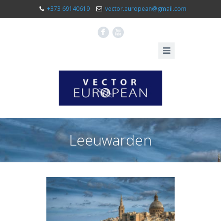
+373 69140619
vector.european@gmail.com
F
X
Leeuwarden