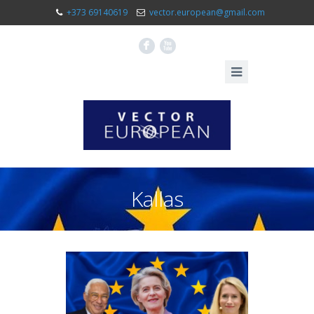
+373 69140619
vector.european@gmail.com
F
X
Kallas