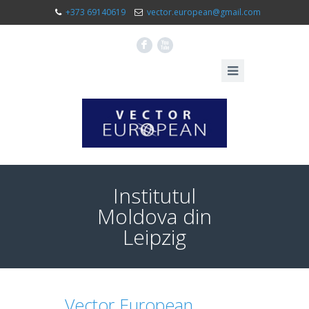
+373 69140619
vector.european@gmail.com
F
X
Institutul
Moldova din
Leipzig
Vector European.