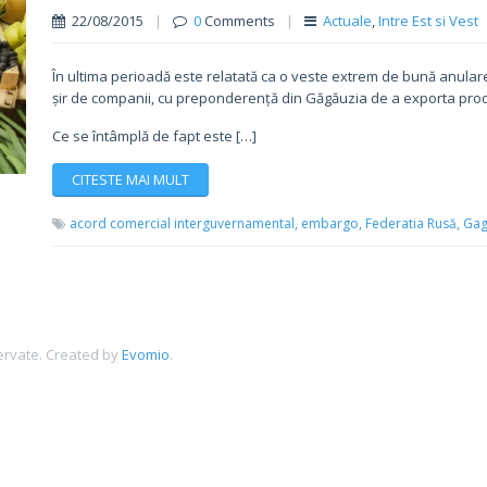
22/08/2015
|
0
Comments
|
Actuale
,
Intre Est si Vest
În ultima perioadă este relatată ca o veste extrem de bună anularea
șir de companii, cu preponderență din Găgăuzia de a exporta produ
Ce se întâmplă de fapt este […]
CITESTE MAI MULT
acord comercial interguvernamental,
embargo,
Federatia Rusă,
Gag
ervate.
Created by
Evomio
.