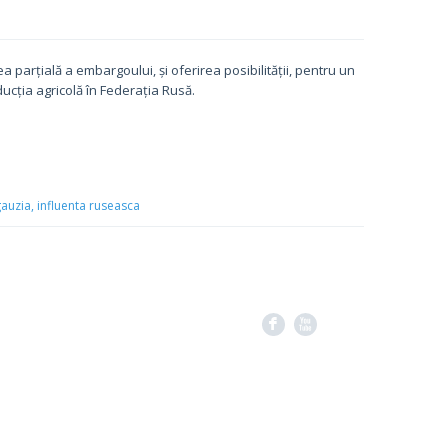
 parțială a embargoului, și oferirea posibilității, pentru un
cția agricolă în Federația Rusă.
auzia,
influenta ruseasca
F
X