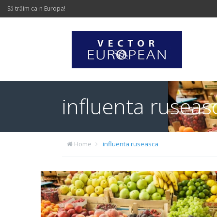
Să trăim ca-n Europa!
influenta ruseas
Home
influenta ruseasca