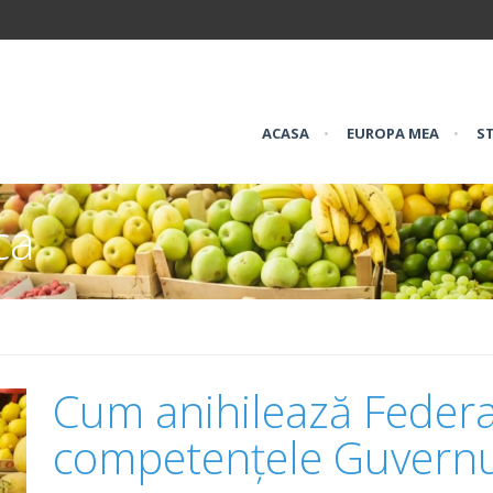
ACASA
•
EUROPA MEA
•
ST
ca
Cum anihilează Federa
competențele Guvern