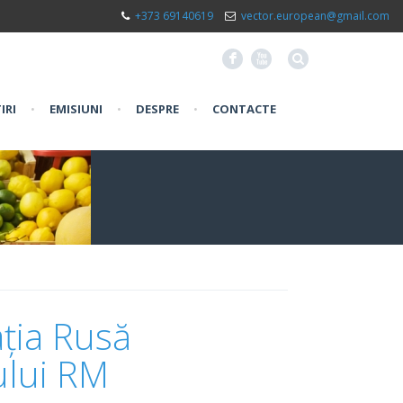
+373 69140619
vector.european@gmail.com
F
X
IRI
•
EMISIUNI
•
DESPRE
•
CONTACTE
ția Rusă
ului RM