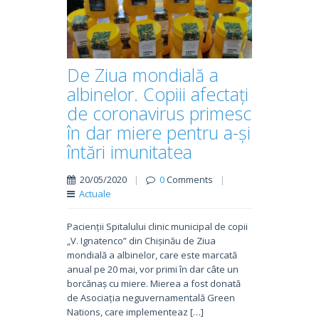
De Ziua mondială a
albinelor. Copiii afectați
de coronavirus primesc
în dar miere pentru a-și
întări imunitatea
20/05/2020
|
0
Comments
|
Actuale
Pacienții Spitalului clinic municipal de copii
„V. Ignatenco” din Chișinău de Ziua
mondială a albinelor, care este marcată
anual pe 20 mai, vor primi în dar câte un
borcănaș cu miere. Mierea a fost donată
de Asociația neguvernamentală Green
Nations, care implementeaz […]