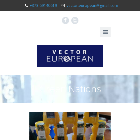
+373 69140619
vector.european@gmail.com
F
X
Green Nations