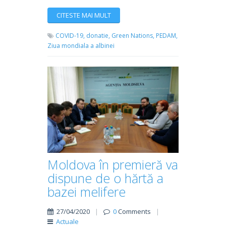
CITESTE MAI MULT
COVID-19,
donatie,
Green Nations,
PEDAM,
Ziua mondiala a albinei
Moldova în premieră va
dispune de o hărtă a
bazei melifere
27/04/2020
|
0
Comments
|
Actuale