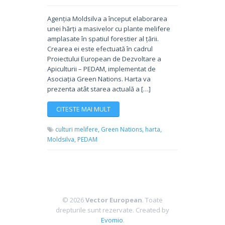
Agenția Moldsilva a început elaborarea
unei hărți a masivelor cu plante melifere
amplasate în spatiul forestier al țării.
Crearea ei este efectuată în cadrul
Proiectului European de Dezvoltare a
Apiculturii – PEDAM, implementat de
Asociația Green Nations. Harta va
prezenta atât starea actuală a […]
CITESTE MAI MULT
culturi melifere,
Green Nations,
harta,
Moldsilva,
PEDAM
© 2026
Vector European
. Toate
drepturile sunt rezervate.
Created by
Evomio
.