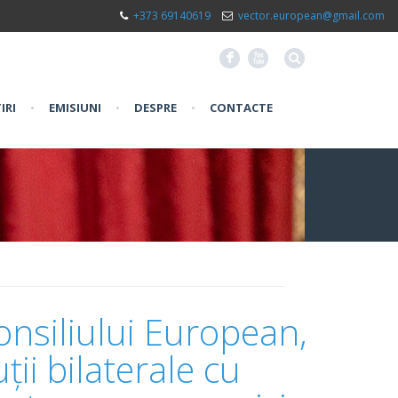
+373 69140619
vector.european@gmail.com
F
X
IRI
•
EMISIUNI
•
DESPRE
•
CONTACTE
nsiliului European,
ii bilaterale cu