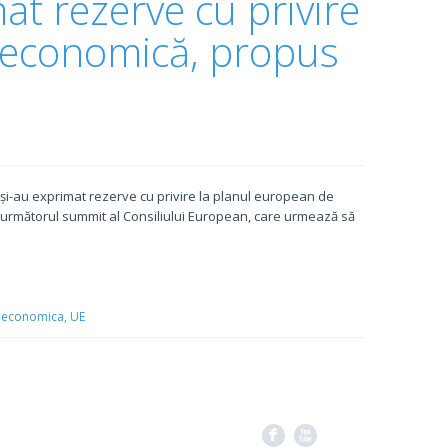
mat rezerve cu privire
e economică, propus
ă
re și-au exprimat rezerve cu privire la planul european de
e următorul summit al Consiliului European, care urmează să
e economica,
UE
F
X