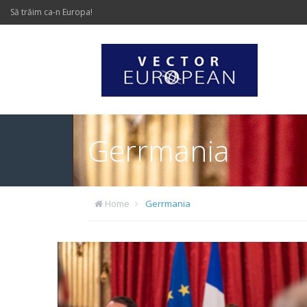
Să trăim ca-n Europa!
Gerrmania
Home
Gerrmania