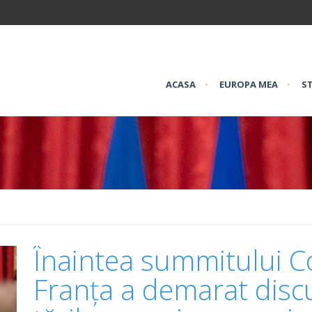
ACASA
•
EUROPA MEA
•
ST
Înaintea summitului Co
Franța a demarat discuț