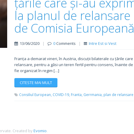
țările care și-au expri
la planul de relansar
de Comisia European
13/06/2020
|
0
Comments
|
Intre Est si Vest
Franța a demarat vineri, în Austria, discuții bilaterale cu țările ca
relansare, pentru a găsi un teren fertil pentru consens, înainte d
fie organizat în regim […]
CITESTE MAI MULT
Consiliul European,
COVID-19,
Franta,
Gerrmania,
plan de relansar
ervate.
Created by
Evomio
.