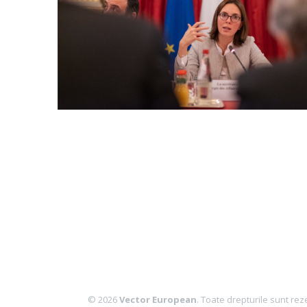
© 2026
Vector European
. Toate drepturile sunt rez