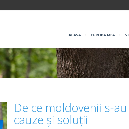
ACASA
•
EUROPA MEA
•
ST
De ce moldovenii s-au
cauze și soluții