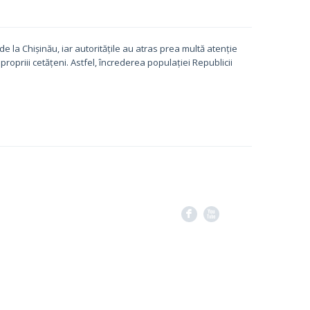
 la Chișinău, iar autoritățile au atras prea multă atenție
 propriii cetățeni. Astfel, încrederea populației Republicii
F
X