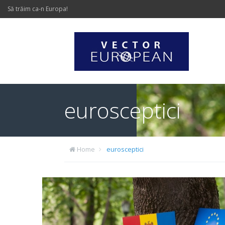
Să trăim ca-n Europa!
eurosceptici
Home
eurosceptici