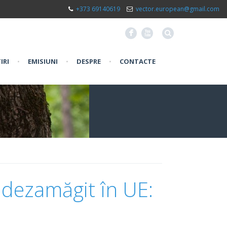
+373 69140619
vector.european@gmail.com
F
X
IRI
•
EMISIUNI
•
DESPRE
•
CONTACTE
 dezamăgit în UE: