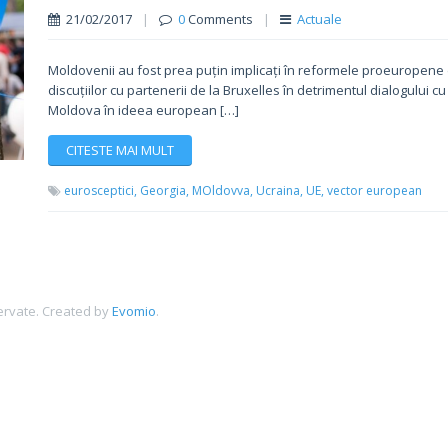
21/02/2017
|
0
Comments
|
Actuale
Moldovenii au fost prea puțin implicați în reformele proeuropene de
discuțiilor cu partenerii de la Bruxelles în detrimentul dialogului cu
Moldova în ideea european […]
CITESTE MAI MULT
eurosceptici,
Georgia,
MOldovva,
Ucraina,
UE,
vector european
ervate.
Created by
Evomio
.