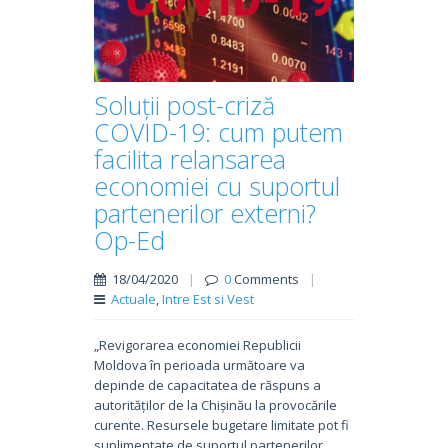
Soluții post-criză
COVID-19: cum putem
facilita relansarea
economiei cu suportul
partenerilor externi?
Op-Ed
18/04/2020
|
0
Comments
|
Actuale
,
Intre Est si Vest
„Revigorarea economiei Republicii
Moldova în perioada următoare va
depinde de capacitatea de răspuns a
autorităților de la Chișinău la provocările
curente. Resursele bugetare limitate pot fi
suplimentate de suportul partenerilor