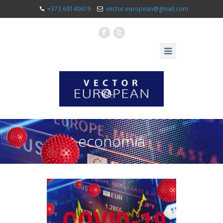
+373 69140619
vector.european@gmail.com
F
X
economia