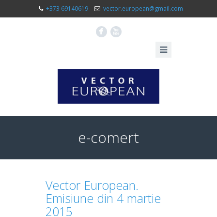
+373 69140619
vector.european@gmail.com
F
X
e-comert
Vector European.
Emisiune din 4 martie
2015