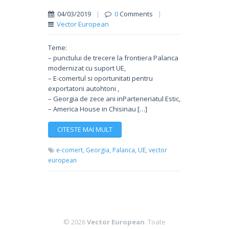
04/03/2019
|
0
Comments
|
Vector European
Teme:
– punctului de trecere la frontiera Palanca
modernizat cu suport UE,
– E-comertul si oportunitati pentru
exportatorii autohtoni ,
– Georgia de zece ani inParteneriatul Estic,
– America House in Chisinau […]
CITESTE MAI MULT
e-comert,
Georgia,
Palanca,
UE,
vector
european
© 2026
Vector European
. Toate