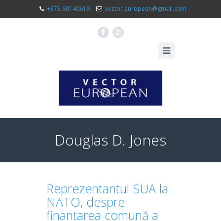
+373 69140619
vector.european@gmail.com
F
X
Douglas D. Jones
Reprezentantul SUA la
NATO, despre
finanțarea comună a