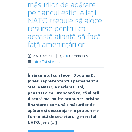
măsurilor de apărare
pe flancul estic: Aliații
NATO trebuie să aloce
resurse pentru ca
această alianță să facă
față amenințărilor
23/03/2021
|
0
Comments
|
Intre Est si Vest
Însărcinatul cu afaceri Douglas D.
Jones, reprezentantul permanent al
SUA la NATO, a declarat luni,
pentru CaleaEuropeană.ro, că aliații
discută mai multe propuneri privind
finanțarea comună a măsurilor de
apărare și descurajare, o propunere
formulată de secretarul general al
NATO, Jens […]