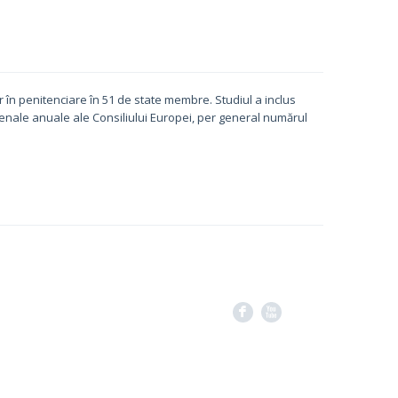
or în penitenciare în 51 de state membre. Studiul a inclus
 penale anuale ale Consiliului Europei, per general numărul
F
X