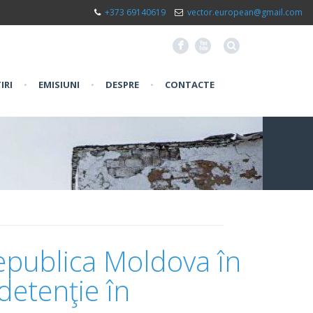
+373 69140619
vector.european@gmail.com
F
X
IRI
•
EMISIUNI
•
DESPRE
•
CONTACTE
Republica Moldova în
detenţie în