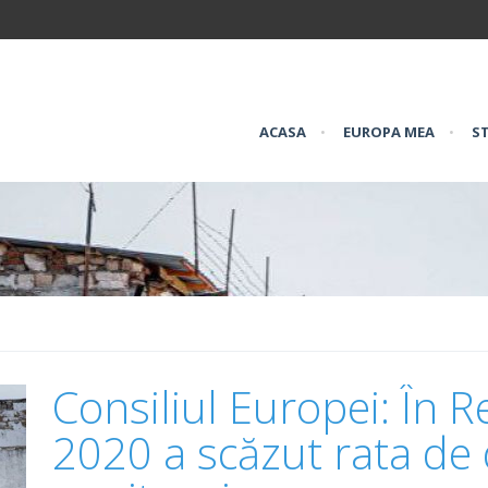
ACASA
•
EUROPA MEA
•
ST
Consiliul Europei: În 
2020 a scăzut rata de 