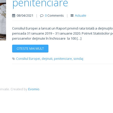
penitenciare
08/04/2021
|
0
Comments
|
Actuale
Consiliul Europei a lansat un Raport privind rata totală a deţinuţil
perioada 31 ianuarie 2019 – 31 ianuarie 2020. Potrivit Statisticilor
persoanelor deţinute în închisoare la 100 […]
CITESTE MAI MULT
Consiliul Europei,
deţinuti,
penitenciare,
sondaj
ervate.
Created by
Evomio
.