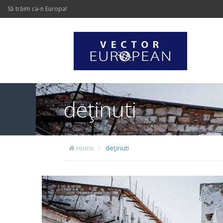
Să trăim ca-n Europa!
deţinuti
Home
deţinuti