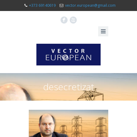
+373 69140619
vector.european@gmail.com
F
X
desecretizat