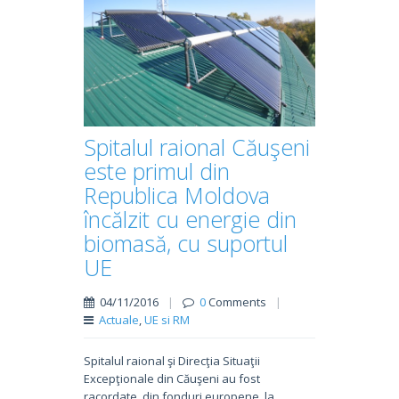
Spitalul raional Căuşeni
este primul din
Republica Moldova
încălzit cu energie din
biomasă, cu suportul
UE
04/11/2016
|
0
Comments
|
Actuale
,
UE si RM
Spitalul raional şi Direcţia Situaţii
Excepţionale din Căuşeni au fost
racordate, din fonduri europene, la