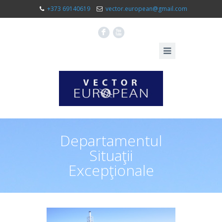
+373 69140619
vector.european@gmail.com
F
X
Departamentul
Situaţii
Excepţionale