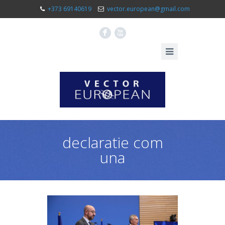
+373 69140619
vector.european@gmail.com
F
X
declaratie com
una