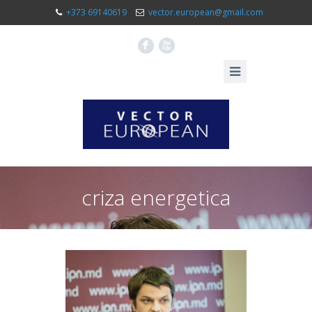
+373 69140619
vector.european@gmail.com
F
X
criza energetica