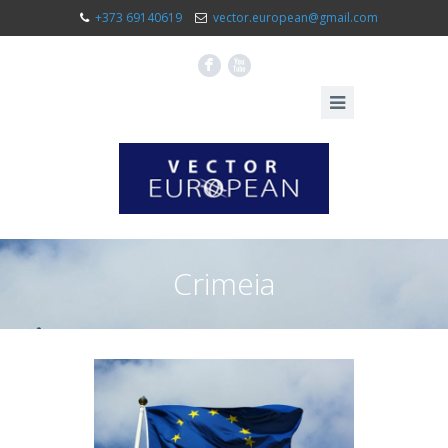
+373 69140619
vector.european@gmail.com
F
X
Crimeia