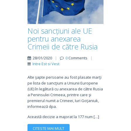
Noi sancțiuni ale UE
pentru anexarea
Crimeii de către Rusia
28/01/2020
|
0
Comments
|
Intre Est si Vest
Alte şapte persoane au fost plasate marţi
pe lista de sancţiuni a Uniunii Europene
(UE) în legătură cu anexarea de către Rusia
a Peninsulei Crimeea, printre care şi
premierul numit a Crimeei, Iuri Goţaniuk,
informează dpa.
Această decizie a majorat la 177 num […]
CITESTE MAI MULT