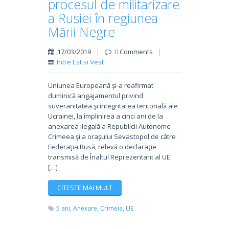
procesul de militarizare
a Rusiei în regiunea
Mării Negre
17/03/2019
|
0
Comments
|
Intre Est si Vest
Uniunea Europeană şi-a reafirmat
duminică angajamentul privind
suveranitatea şi integritatea teritorială ale
Ucrainei, la împlinirea a cinci ani de la
anexarea ilegală a Republicii Autonome
Crimeea şi a oraşului Sevastopol de către
Federaţia Rusă, relevă o declaraţie
transmisă de Înaltul Reprezentant al UE
[…]
CITESTE MAI MULT
5 ani,
Anexare,
Crimeia,
UE