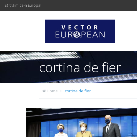
Să trăim ca-n Europa!
cortina de fier
Home
cortina de fier