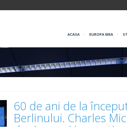
ACASA
•
EUROPA MEA
•
ST
60 de ani de la începutu
Berlinului. Charles Mic