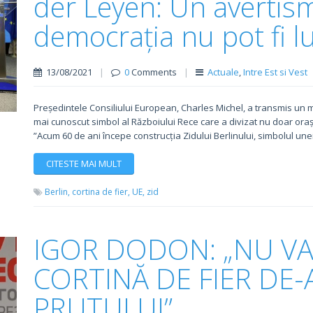
der Leyen: Un avertism
democrația nu pot fi l
13/08/2021
|
0
Comments
|
Actuale
,
Intre Est si Vest
Președintele Consiliului European, Charles Michel, a transmis un mesa
mai cunoscut simbol al Războiului Rece care a divizat nu doar orașul
”Acum 60 de ani începe construcția Zidului Berlinului, simbolul une
CITESTE MAI MULT
Berlin,
cortina de fier,
UE,
zid
IGOR DODON: „NU VA
CORTINĂ DE FIER DE
PRUTULUI”