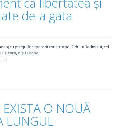
ent că libertatea și
uate de-a gata
j cu prilejul începererii construcției Zidului Berlinului, cel
 și țara, ci și Europa.
i […]
 EXISTA O NOUĂ
-A LUNGUL