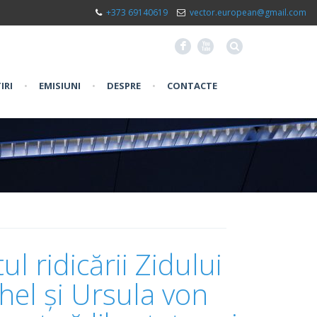
+373 69140619
vector.european@gmail.com
F
X
IRI
•
EMISIUNI
•
DESPRE
•
CONTACTE
l ridicării Zidului
hel și Ursula von