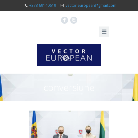
+373 69140619
vector.european@gmail.com
F
X
conversiune