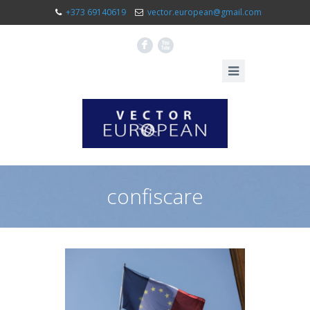
+373 69140619
vector.european@gmail.com
F
X
confiscare