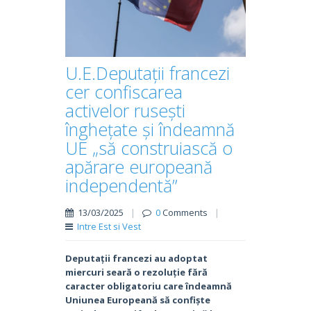
U.E.Deputații francezi
cer confiscarea
activelor rusești
înghețate și îndeamnă
UE „să construiască o
apărare europeană
independentă”
13/03/2025
|
0
Comments
|
Intre Est si Vest
Deputații francezi au adoptat
miercuri seară o rezoluție fără
caracter obligatoriu care îndeamnă
Uniunea Europeană să confiște