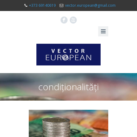
+373 69140619
vector.european@gmail.com
F
X
condiționalități