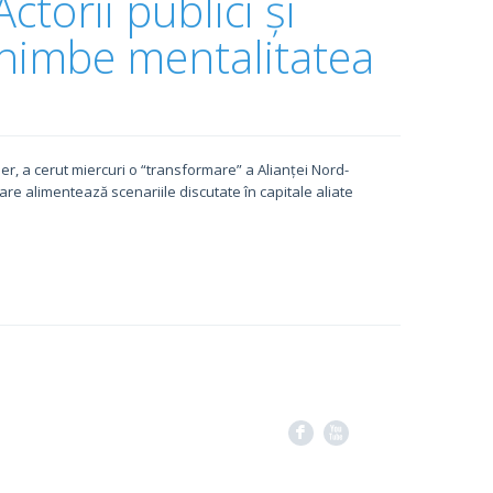
ctorii publici și
schimbe mentalitatea
r, a cerut miercuri o “transformare” a Alianței Nord-
care alimentează scenariile discutate în capitale aliate
F
X