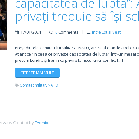
capacitatea de luptă”: A
privați trebuie să își 
17/01/2024
|
0
Comments
|
Intre Est si Vest
Președintele Comitetului Militar al NATO, amiralul olandez Rob Baue
Atlantice “în ceea ce privește capacitatea de luptă”, într-un mesaj 
precum Londra și Berlin cu privire la riscul unui conflict […]
CITESTE MAI MULT
Comitet militar,
NATO
ervate.
Created by
Evomio
.