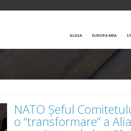
ACASA
•
EUROPA MEA
•
ST
NATO Șeful Comitetulu
o “transformare” a Alia