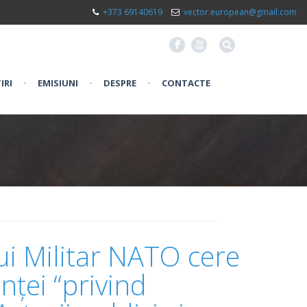
+373 69140619
vector.european@gmail.com
F
X
IRI
•
EMISIUNI
•
DESPRE
•
CONTACTE
i Militar NATO cere
nței “privind