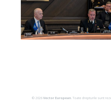
© 2026
Vector European
. Toate drepturile sunt rez