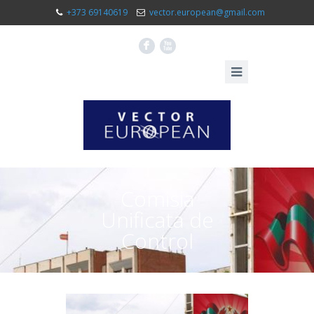
+373 69140619
vector.european@gmail.com
F
X
Comisia
Unificata de
Control