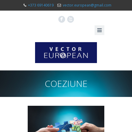
+373 69140619
vector.european@gmail.com
F
X
COEZIUNE