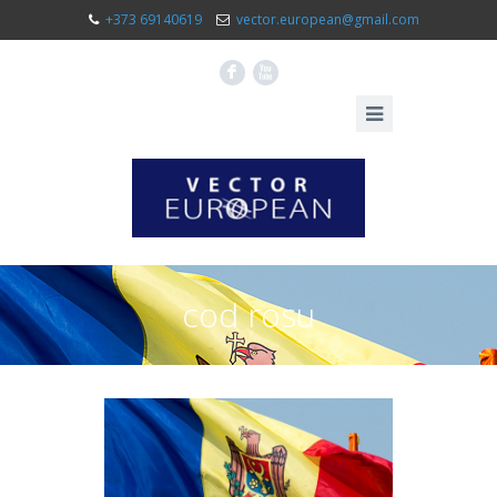
+373 69140619
vector.european@gmail.com
F
X
cod rosu