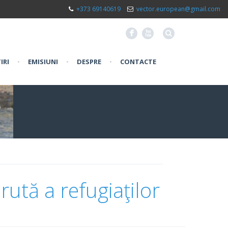
+373 69140619
vector.european@gmail.com
F
X
IRI
•
EMISIUNI
•
DESPRE
•
CONTACTE
ută a refugiaţilor