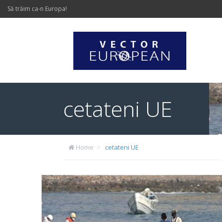
Să trăim ca-n Europa!
cetateni UE
Home
cetateni UE