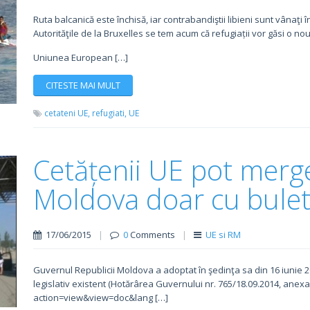
Ruta balcanică este închisă, iar contrabandiştii libieni sunt vânaţi
Autorităţile de la Bruxelles se tem acum că refugiații vor găsi o no
Uniunea European […]
CITESTE MAI MULT
cetateni UE,
refugiati,
UE
Cetățenii UE pot merg
Moldova doar cu bulet
17/06/2015
|
0
Comments
|
UE si RM
Guvernul Republicii Moldova a adoptat în şedinţa sa din 16 iunie
legislativ existent (Hotărârea Guvernului nr. 765/18.09.2014, anexa
action=view&view=doc&lang […]