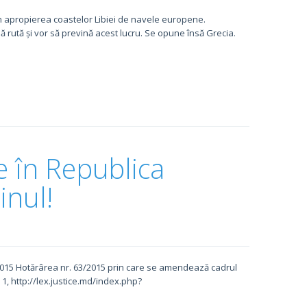
 în apropierea coastelor Libiei de navele europene.
uă rută și vor să prevină acest lucru. Se opune însă Grecia.
e în Republica
inul!
 2015 Hotărârea nr. 63/2015 prin care se amendează cadrul
 1, http://lex.justice.md/index.php?