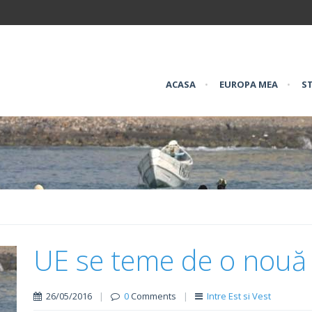
ACASA
•
EUROPA MEA
•
ST
UE se teme de o nouă r
26/05/2016
|
0
Comments
|
Intre Est si Vest