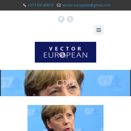
+373 69140619
vector.european@gmail.com
F
X
CDU