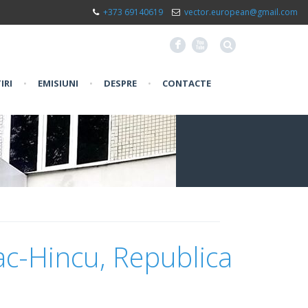
+373 69140619
vector.european@gmail.com
F
X
IRI
•
EMISIUNI
•
DESPRE
•
CONTACTE
ac-Hincu, Republica