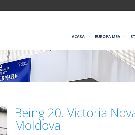
ACASA
•
EUROPA MEA
•
ST
e
Being 20. Victoria Nov
Moldova