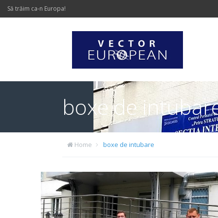
Să trăim ca-n Europa!
boxe de intubar
Home
boxe de intubare