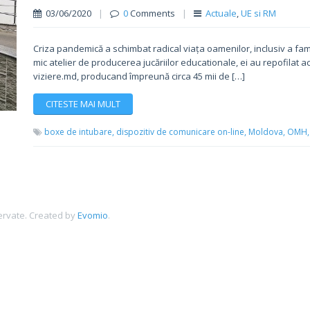
03/06/2020
|
0
Comments
|
Actuale
,
UE si RM
Criza pandemică a schimbat radical viața oamenilor, inclusiv a fam
mic atelier de producerea jucăriilor educationale, ei au repofilat ac
viziere.md, producand împreună circa 45 mii de […]
CITESTE MAI MULT
boxe de intubare,
dispozitiv de comunicare on-line,
Moldova,
OMH,
ervate.
Created by
Evomio
.