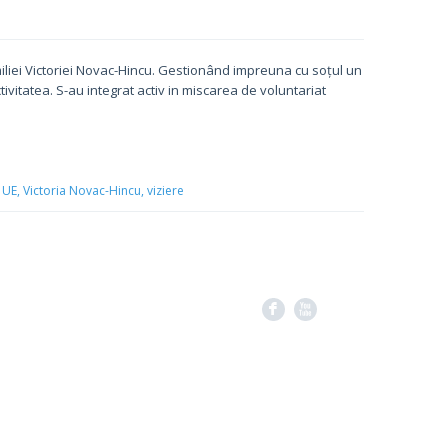
iliei Victoriei Novac-Hincu. Gestionând impreuna cu soțul un
tivitatea. S-au integrat activ in miscarea de voluntariat
UE,
Victoria Novac-Hincu,
viziere
F
X