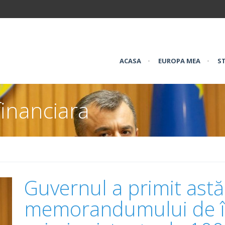
ACASA
•
EUROPA MEA
•
ST
inanciara
Guvernul a primit astă
memorandumului de în