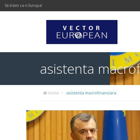
Să trăim ca-n Europa!
asistenta macrof
Home
asistenta macrofinanciara