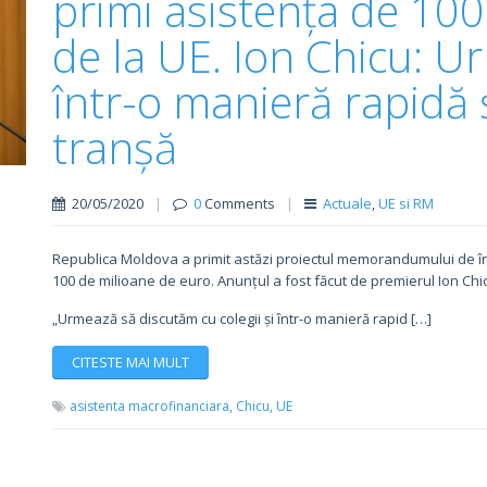
primi asistența de 100
de la UE. Ion Chicu: 
într-o manieră rapidă ș
tranșă
20/05/2020
|
0
Comments
|
Actuale
,
UE si RM
Republica Moldova a primit astăzi proiectul memorandumului de î
100 de milioane de euro. Anunțul a fost făcut de premierul Ion Chi
„Urmează să discutăm cu colegii și într-o manieră rapid […]
CITESTE MAI MULT
asistenta macrofinanciara,
Chicu,
UE