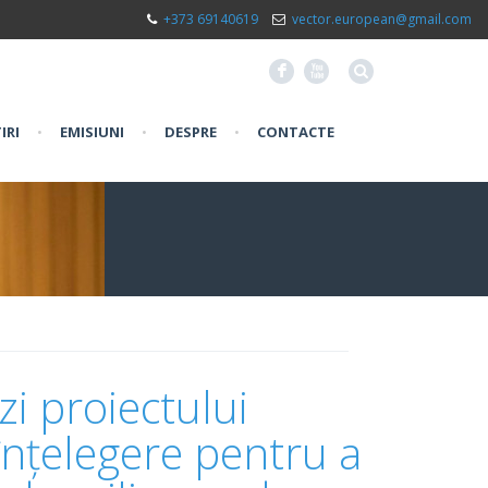
+373 69140619
vector.european@gmail.com
F
X
IRI
•
EMISIUNI
•
DESPRE
•
CONTACTE
zi proiectului
țelegere pentru a