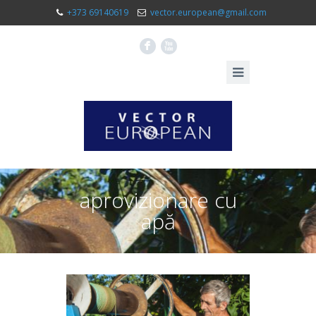
+373 69140619
vector.european@gmail.com
F
X
aprovizionare cu
apă