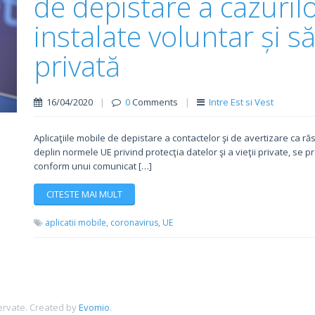
de depistare a cazuril
instalate voluntar și s
privată
16/04/2020
|
0
Comments
|
Intre Est si Vest
Aplicaţiile mobile de depistare a contactelor şi de avertizare ca 
deplin normele UE privind protecţia datelor şi a vieţii private, se 
conform unui comunicat […]
CITESTE MAI MULT
aplicatii mobile,
coronavirus,
UE
ervate.
Created by
Evomio
.