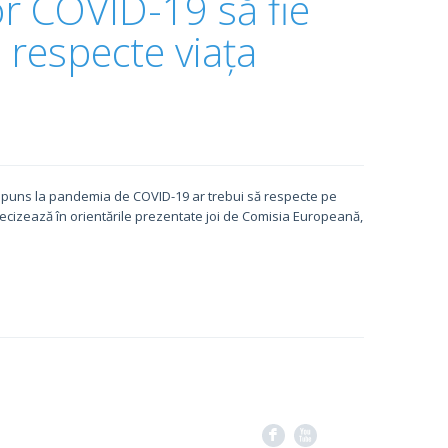
or COVID-19 să fie
ă respecte viața
răspuns la pandemia de COVID-19 ar trebui să respecte pe
precizează în orientările prezentate joi de Comisia Europeană,
F
X