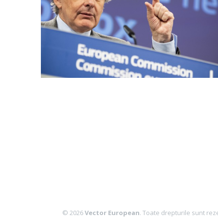
© 2026
Vector European
. Toate drepturile sunt rez