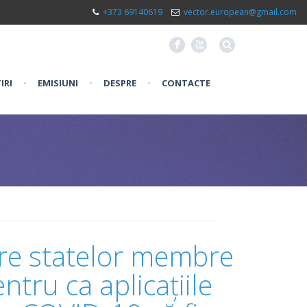
+373 69140619
vector.european@gmail.com
F
X
IRI
•
EMISIUNI
•
DESPRE
•
CONTACTE
re statelor membre
tru ca aplicațiile