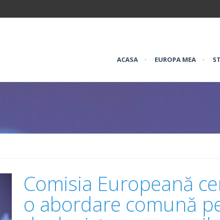
ACASA
•
EUROPA MEA
•
ST
Comisia Europeană ce
o abordare comună pen