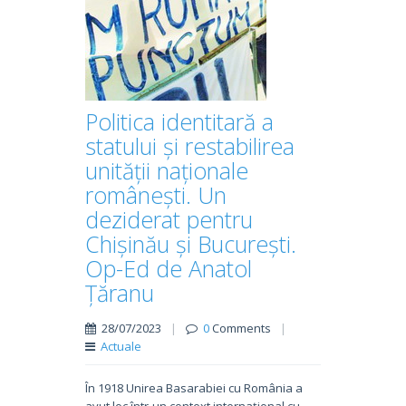
Politica identitară a
statului și restabilirea
unității naționale
românești. Un
deziderat pentru
Chișinău și București.
Op-Ed de Anatol
Țăranu
28/07/2023
|
0
Comments
|
Actuale
În 1918 Unirea Basarabiei cu România a
avut loc într-un context internațional cu