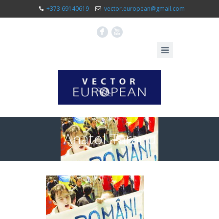
+373 69140619
vector.european@gmail.com
F
X
Anatol Taranu